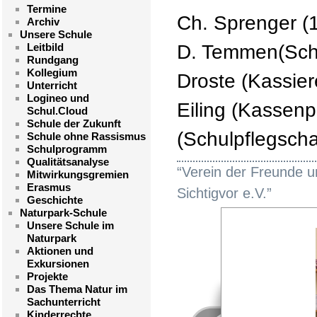
Termine
Ch. Sprenger (1
Archiv
Unsere Schule
Leitbild
D. Temmen(Schrif
Rundgang
Kollegium
Droste (Kassier
Unterricht
Logineo und
Eiling (Kassenpr
Schul.Cloud
Schule der Zukunft
(Schulpflegscha
Schule ohne Rassismus
Schulprogramm
Qualitätsanalyse
“Verein der Freunde u
Mitwirkungsgremien
Erasmus
Sichtigvor e.V.”
Geschichte
Naturpark-Schule
Unsere Schule im
Naturpark
Aktionen und
Exkursionen
Projekte
Das Thema Natur im
Sachunterricht
Kinderrechte