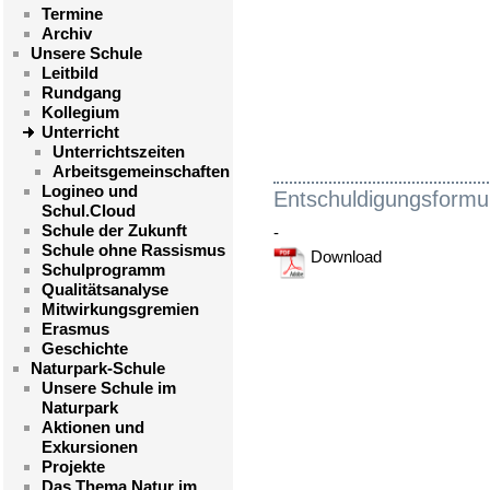
Termine
Archiv
Unsere Schule
Leitbild
Rundgang
Kollegium
Unterricht
Unterrichtszeiten
Arbeitsgemeinschaften
Logineo und
Entschuldigungsformu
Schul.Cloud
Schule der Zukunft
-
Schule ohne Rassismus
Download
Schulprogramm
Qualitätsanalyse
Mitwirkungsgremien
Erasmus
Geschichte
Naturpark-Schule
Unsere Schule im
Naturpark
Aktionen und
Exkursionen
Projekte
Das Thema Natur im