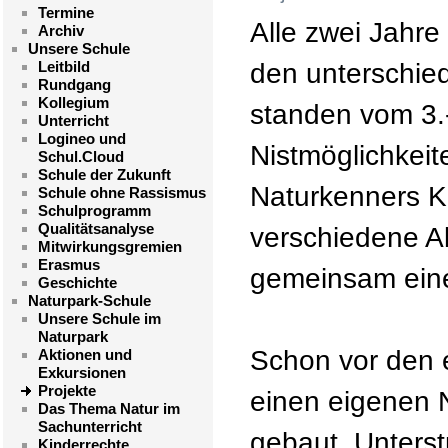
Termine
Alle zwei Jahre
Archiv
Unsere Schule
Leitbild
den unterschied
Rundgang
Kollegium
standen vom 3.
Unterricht
Logineo und
Nistmöglichkeite
Schul.Cloud
Schule der Zukunft
Naturkenners K
Schule ohne Rassismus
Schulprogramm
Qualitätsanalyse
verschiedene Ak
Mitwirkungsgremien
Erasmus
gemeinsam eine
Geschichte
Naturpark-Schule
Unsere Schule im
Naturpark
Schon vor den e
Aktionen und
Exkursionen
Projekte
einen eigenen 
Das Thema Natur im
Sachunterricht
gebaut. Unterst
Kinderrechte