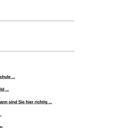
hule ...
d ...
nn sind Sie hier richtig ...
.
 ...