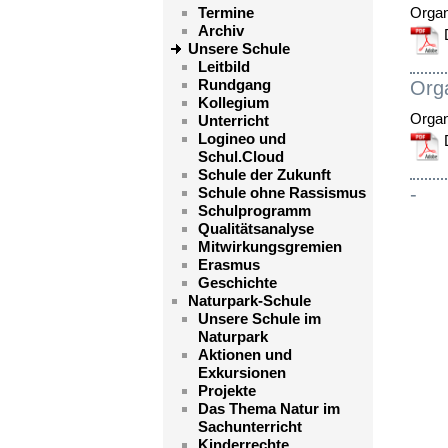
Termine
Orga
Archiv
Unsere Schule
Leitbild
Rundgang
Org
Kollegium
Orga
Unterricht
Logineo und
Schul.Cloud
Schule der Zukunft
-
Schule ohne Rassismus
Schulprogramm
Qualitätsanalyse
Mitwirkungsgremien
Erasmus
Geschichte
Naturpark-Schule
Unsere Schule im
Naturpark
Aktionen und
Exkursionen
Projekte
Das Thema Natur im
Sachunterricht
Kinderrechte